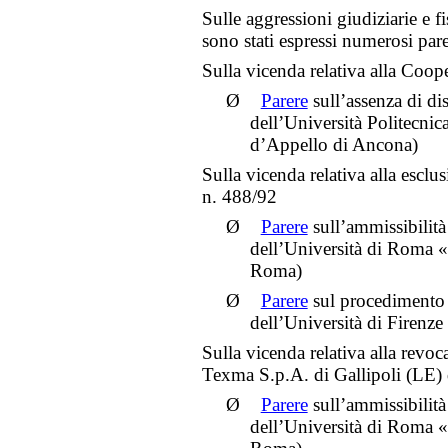
Sulle aggressioni giudiziarie e f
sono stati espressi numerosi parer
Sulla vicenda relativa alla Coop
Ø
Parere
sull’assenza di di
dell’Università Politecnic
d’Appello di Ancona)
Sulla vicenda relativa alla esclu
n. 488/92
Ø
Parere
sull’ammissibilità
dell’Università di Roma «
Roma)
Ø
Parere
sul procedimento 
dell’Università di Firenze
Sulla vicenda relativa alla revoc
Texma S.p.A. di Gallipoli (LE)
Ø
Parere
sull’ammissibilità
dell’Università di Roma «